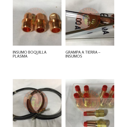
INSUMO BOQUILLA
GRAMPA A TIERRA –
PLASMA
INSUMOS
$
0
$
0