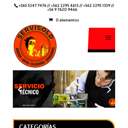
+565 5247 7476
//
+562 2295 4613 //
+562 2295 1359
//
+56 9 7620 9466
0 elementos
CATEGORÍAS