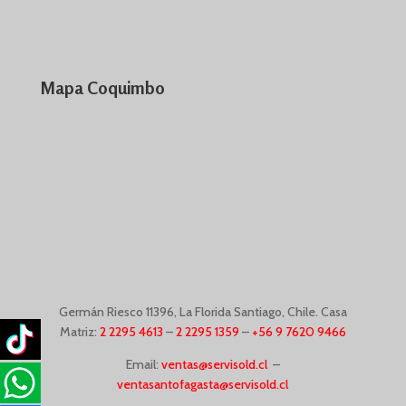
Mapa Coquimbo
Germán Riesco
11396,
La Florida Santiago, Chile. Casa
Matriz:
2 2295 4613
–
2 2295 1359
–
+56 9 7620 9466
Email:
ventas@servisold.cl
–
ventasantofagasta@servisold.cl