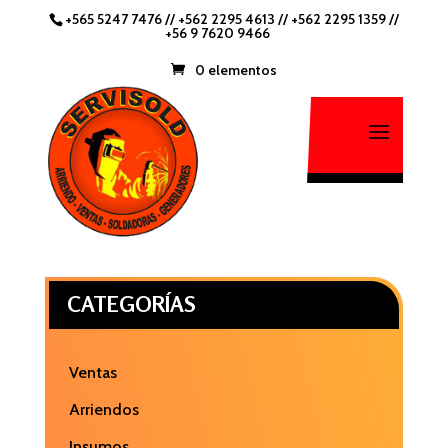
+565 5247 7476
//
+562 2295 4613 //
+562 2295 1359
//
+56 9 7620 9466
0 elementos
CATEGORÍAS
Ventas
Arriendos
Insumos