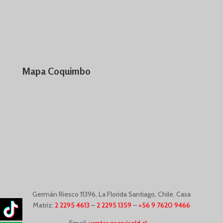
Mapa Coquimbo
Germán Riesco
11396,
La Florida Santiago, Chile. Casa
Matriz:
2 2295 4613
–
2 2295 1359
–
+56 9 7620 9466
Email:
ventas@servisold.cl
–