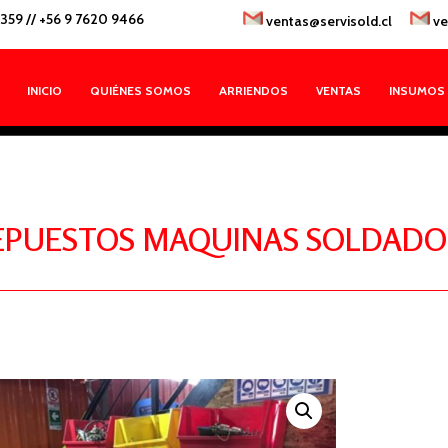
1359
//
+56 9 7620 9466
ventas@servisold.cl
ve
INICIO
QUIÉNES SOMOS
ARRIENDOS
VENTAS
INSUMOS
EPUESTOS MAQUINAS SOLDADO