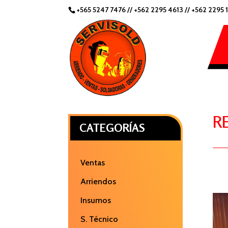
+565 5247 7476
//
+562 2295 4613 //
+562 2295 
R
CATEGORÍAS
Ventas
Arriendos
Insumos
S. Técnico