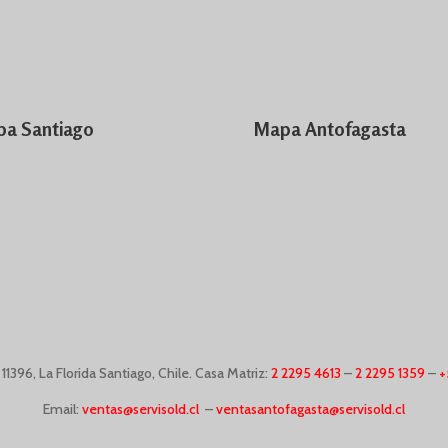
a Santiago
Mapa Antofagasta
o
11396,
La Florida Santiago, Chile. Casa Matriz:
2 2295 4613
–
2 2295 1359
–
+
Email:
ventas@servisold.cl
–
ventasantofagasta@servisold.cl