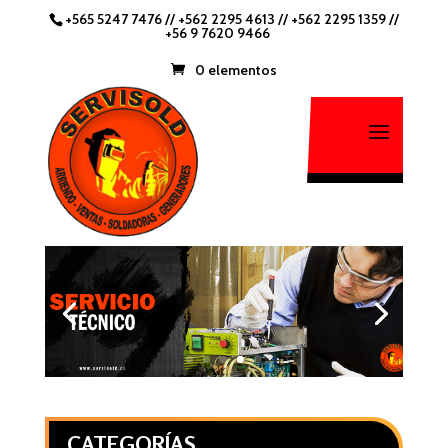
+565 5247 7476
//
+562 2295 4613 //
+562 2295 1359
//
+56 9 7620 9466
0 elementos
CATEGORÍAS