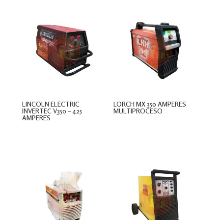
LINCOLN ELECTRIC
LORCH MX 350 AMPERES
INVERTEC V350 – 425
MULTIPROCESO
AMPERES
$
0
$
0