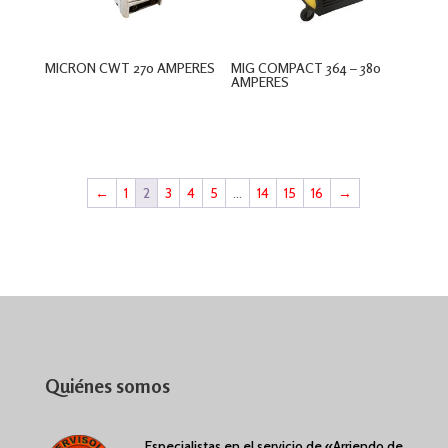
MICRON CWT 270 AMPERES
MIG COMPACT 364 – 380
AMPERES
$
0
$
0
←
1
2
3
4
5
…
14
15
16
→
Quiénes somos
Especialistas en el servicio de «Arriendo de