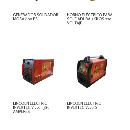
GENERADOR SOLDADOR
HORNO ELÉCTRICO PARA
MOSA 600 PS
SOLDADURA 5 KILOS 220
VOLTAJE
$
0
$
0
LINCOLN ELECTRIC
LINCOLN ELECTRIC
INVERTEC V 275 – 380
INVERTEC V270-S
AMPERES
$
0
$
0