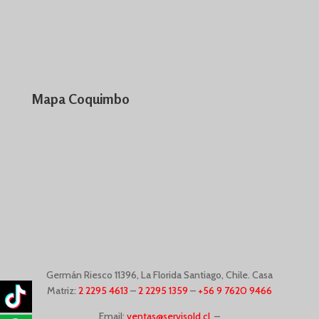
Mapa Coquimbo
Germán Riesco
11396,
La Florida Santiago, Chile. Casa
Matriz:
2 2295 4613
–
2 2295 1359
–
+56 9 7620 9466
Email:
ventas@servisold.cl
–