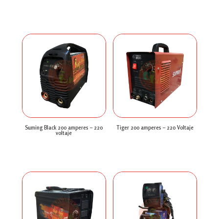
$
0
$
0
Suming Black 200 amperes – 220
Tiger 200 amperes – 220 Voltaje
voltaje
$
0
$
0