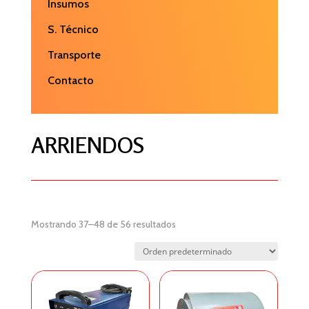
Insumos
S. Técnico
Transporte
Contacto
Arriendo de maquinas de soldar en antofagasta
venta y arriendo de maquinaria para soldar
maquinas de soldar
ARRIENDOS
Mostrando 37–48 de 56 resultados