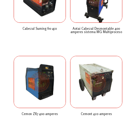
Cabezal Suming fvs-450
Aotai Cabezal Desmontable 400
amperes sistema MG Multiproceso
$
0
$
0
Cemon ZX7 400 amperes
Cemont 420 amperes
$
0
$
0