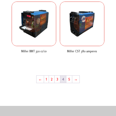
Miller XMT 350 cc/cv
Miller CST 380 amperes
$
0
$
0
←
1
2
3
4
5
→