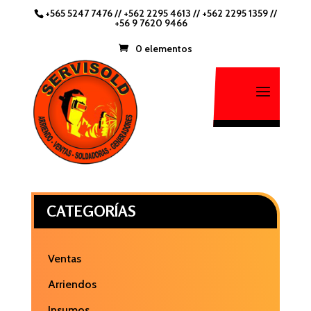
+565 5247 7476
//
+562 2295 4613 //
+562 2295 1359
//
+56 9 7620 9466
0 elementos
CATEGORÍAS
Ventas
Arriendos
Insumos