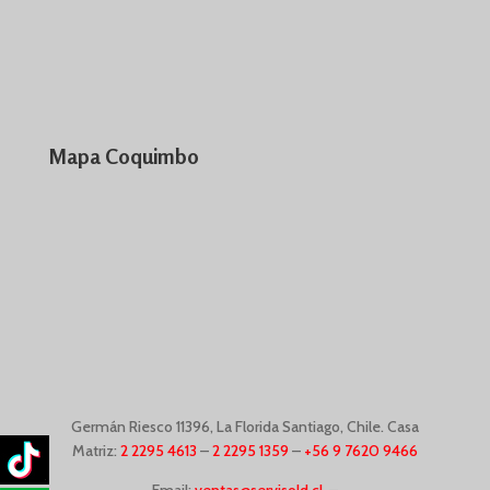
Mapa Coquimbo
Germán Riesco
11396,
La Florida Santiago, Chile. Casa
Matriz:
2 2295 4613
–
2 2295 1359
–
+56 9 7620 9466
Email:
ventas@servisold.cl
–