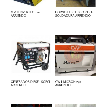
M & H INVERTEC 220
HORNO ELECTRICO PARA
ARRIENDO
SOLDADURA ARRIENDO
$
0
$
0
GENERADOR DIESEL SGFCL
CWT MICRON 270
ARRIENDO
ARRIENDO
$
0
$
0