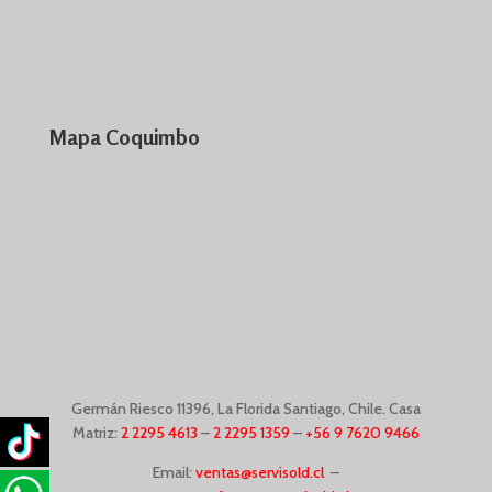
Mapa Coquimbo
Germán Riesco
11396,
La Florida Santiago, Chile. Casa
Matriz:
2 2295 4613
–
2 2295 1359
–
+56 9 7620 9466
Email:
ventas@servisold.cl
–