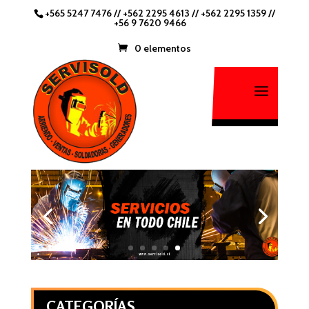
+565 5247 7476
//
+562 2295 4613 //
+562 2295 1359
//
+56 9 7620 9466
0 elementos
CATEGORÍAS