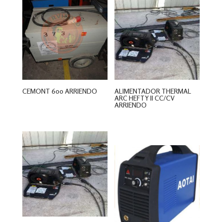
CEMONT 600 ARRIENDO
ALIMENTADOR THERMAL
ARC HEFTY II CC/CV
ARRIENDO
$
0
$
0