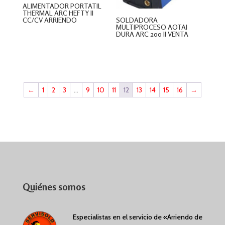
ALIMENTADOR PORTATIL
THERMAL ARC HEFTY II
CC/CV ARRIENDO
SOLDADORA
MULTIPROCESO AOTAI
DURA ARC 200 II VENTA
$
0
$
0
←
1
2
3
…
9
10
11
12
13
14
15
16
→
Quiénes somos
Especialistas en el servicio de «Arriendo de