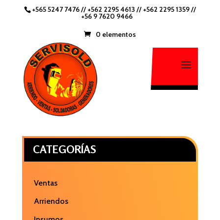
+565 5247 7476
//
+562 2295 4613 //
+562 2295 1359
//
+56 9 7620 9466
0 elementos
CATEGORÍAS
Ventas
Arriendos
Insumos