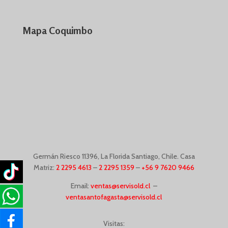
Mapa Coquimbo
Germán Riesco
11396,
La Florida Santiago, Chile. Casa
Matriz:
2 2295 4613
–
2 2295 1359
–
+56 9 7620 9466
Email:
ventas@servisold.cl
–
ventasantofagasta@servisold.cl
Visitas: