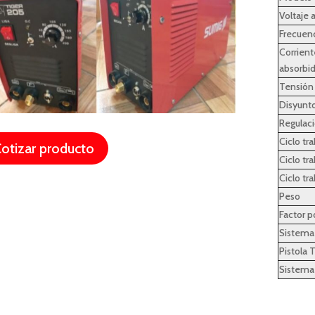
Voltaje 
Frecuen
Corrien
absorbi
Tensión
Disyunto
Regulaci
Ciclo t
otizar producto
Ciclo t
Ciclo t
Peso
Factor p
Sistema 
Pistola 
Sistema