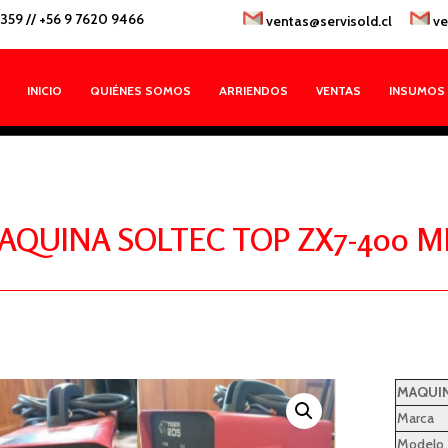
1359
//
+56 9 7620 9466
ventas@servisold.cl
ve
INICIO
QUIÉNES SOMOS
ARRIENDOS
VENTAS
INSUMOS
AQUINA SOLTEC TOP ZX7-400 
MAQUIN
Marca
Modelo