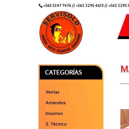
+565 5247 7476
//
+562 2295 4613 //
+562 2295 
M
CATEGORÍAS
Ventas
Arriendos
Insumos
S. Técnico