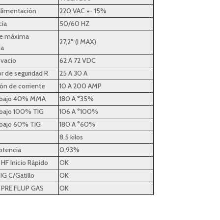
alimentación
220 VAC +- 15%
cia
50/60 HZ
te máxima
27,2° (I MAX)
da
 vacio
62 A 72 VDC
r de seguridad R
25 A 30 A
ón de corriente
10 A 200 AMP
rabajo 40% MMA
180 A °35%
rabajo 100% TIG
106 A °100%
rabajo 60% TIG
180 A °60%
8,5 kilos
otencia
0,93%
HF Inicio Rápido
OK
TIG C/Gatillo
OK
 PRE FLUP GAS
OK