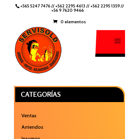
+565 5247 7476
//
+562 2295 4613 //
+562 2295 1359
//
+56 9 7620 9466
0 elementos
CATEGORÍAS
Ventas
Arriendos
Insumos