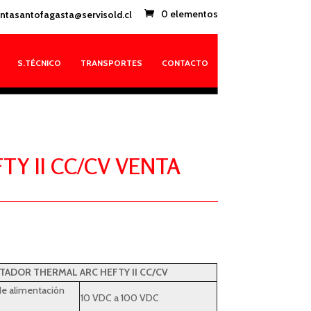
ntasantofagasta@servisold.cl
0 elementos
S.TÉCNICO
TRANSPORTES
CONTACTO
Y II CC/CV VENTA
TADOR THERMAL ARC HEFTY II CC/CV
de alimentación
10 VDC a 100 VDC