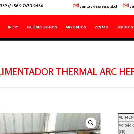
1359
//
+56 9 7620 9466
ventas@servisold.cl
ve
INICIO
QUIÉNES SOMOS
ARRIENDOS
VENTAS
INSUMOS
LIMENTADOR THERMAL ARC HEFT
ALIMEN
Voltaje 
(U1)